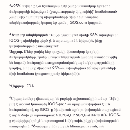
3
«95% ավելի քիչ» նշանակում է մի շարք վնասակար նյութերի
մակարդակի նվազեցում (բացառությամբ նիկոտինի)՝ համեմատած
չափանիշ համարվող սիգարետների ծխի հետ: Կարևոր
տեղեկատվությունը կարող եք գտնել IQOS.com կայքում։
4
Կարևոր տեղեկություն.
Դա չի նշանակում ռիսկի 98% նվազեցում։
IQOS-ը ռիսկերից զերծ չէ և արտադրում է նիկոտին, ինչը
կախվածություն է առաջացնում:
Աղբյուր.
Մենք չափել ենք որոշակի վնասակար նյութերի
մակարդակները, որոնք առաջնահերթության կարգով առանձնացվել
են հայտնի հանրային առողջապահական կազմակերպությունների
կողմից, և դրանք միջինում 95%-ով նվազեցված են՝ սիգարետների
ծխի համեմատ (բացառությամբ նիկոտինի):
5
Աղբյուր․
FDA
6
Սիգարետները վնասակար են թոքերի աշխատանքի համար։ Ավելի
լավ է անցում կատարել IQOS-ին։ Դա պայմանավորված է այն
հանգամանքով, որ IQOS-ը ծխախոտն այրելու փոխարեն տաքացնում
է այն և ծուխ չի արտադրում։ ԿԱՐԵՎՈՐ ՏԵՂԵԿՈՒԹՅՈՒՆ. IQOS-
ը ռիսկերից զերծ չէ և արտադրում է նիկոտին, ինչը կախվածություն է
առաջացնում: *6-ամսյա կլինիկական հետազոտություն, որն