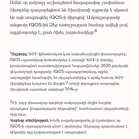
Ամեն օր ամբողջ աշխարհում հազարավոր չափահաս
ծխողներ դադարեցնում են ծխախոտի այրումը և սկսում
են այն տաքացնել IQOS-ի միջոցով: Ամբողջությամբ
անցումը IQOS-ին Ձեր առողջության համար ավելի լավ
8
այլընտրանք է, քան ծխել շարունակելը։
1
Աղբյուրը.
ՖՄԻ ֆինանսական կամ նախահաշվային փաստաթղթեր,
IQOS օգտատիրոջ վահանակներ և շուկայի՝ ՖՄԻ-ի կողմից
իրականացված ուսումնասիրություն Կարգավիճակը՝ 2020 թվականի
դեկտեմբերի դրությամբ: IQOS օգտագործողները, ովքեր
ամբողջովին հրաժարվել են սիգարետներից, և որոնց համար ՖՄԻ
Հիթսթիքերը կազմում են վերջին 7 օրերի ընթացքում տաքացվող
ծխախոտի սպառման առնվազն 70%-ը:
2
Մի շարք վնասակար նյութերի մակարդակի միջին հաշվով
նվազեցում (բացառությամբ նիկոտինի)` համեմատած սիգարետների
ծխի հետ:
Կարևոր տեղեկություն.
Խեժի բացակայությունը չի նշանակում, որ
IQOS-ի օգտագործումը զերծ է ռիսկերից։ Աերոզոլը պարունակում է
նիկոտին, որը կախվածություն է առաջացնում