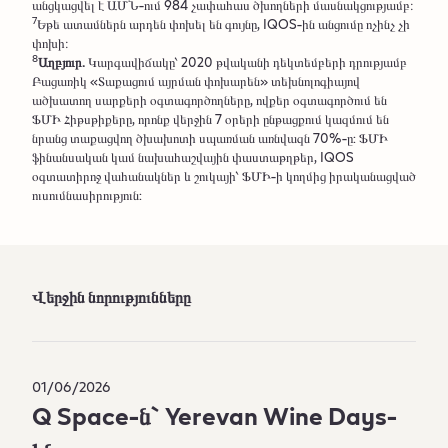
անցկացվել է ԱՄՆ-ում 984 չափահաս ծխողների մասնակցությամբ։
7
Եթե ատամներն արդեն փոխել են գույնը, IQOS-ին անցումը ոչինչ չի
փոխի։
8
Աղբյուր.
Կարգավիճակը՝ 2020 թվականի դեկտեմբերի դրությամբ
Բացառիկ «Տաքացում այրման փոխարեն» տեխնոլոգիայով
ածխատող սարքերի օգտագործողները, ովքեր օգտագործում են
ՖՄԻ Հիթսթիքերը, որոնք վերջին 7 օրերի ընթացքում կազմում են
նրանց տաքացվող ծխախոտի սպառման առնվազն 70%-ը: ՖՄԻ
ֆինանսական կամ նախահաշվային փաստաթղթեր, IQOS
օգտատիրոջ վահանակներ և շուկայի՝ ՖՄԻ-ի կողմից իրականացված
ուսումնասիրություն:
Վերջին նորությունները
01/06/2026
Q Space-ն` Yerevan Wine Days-