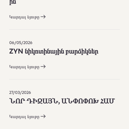
ին​
Կարդալ նյութը
06/05/2026
ZYN նիկոտինային բարձիկներ
Կարդալ նյութը
27/03/2026
ՆՈՐ ԴԻԶԱՅՆ, ԱՆՓՈՓՈԽ ՀԱՄ
Կարդալ նյութը