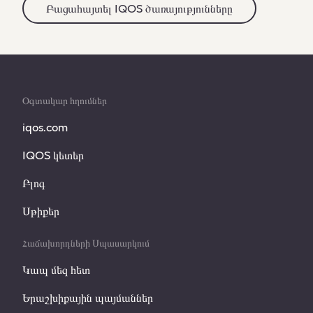
Բացահայտել IQOS ծառայությունները
Օգտակար հղումներ
iqos.com
IQOS կետեր
Բլոգ
Սթիքեր
Հաճախորդների Սպասարկում
Կապ մեզ հետ
Երաշխիքային պայմաններ