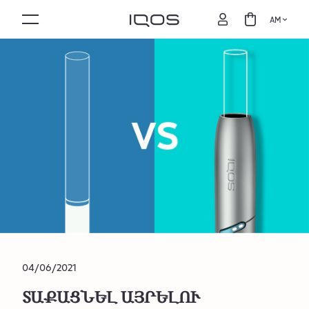
AM
04/06/2021
ՏԱՔԱՑՆԵԼ ԱՅՐԵԼՈՒ