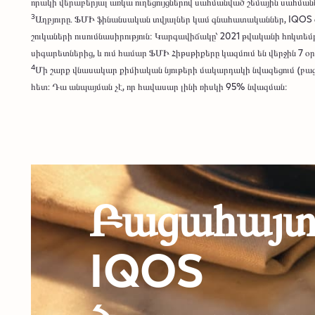
որակի վերաբերյալ առկա ուղեցույցներով սահմանված շեմային սահման
3
Աղբյուրը. ՖՄԻ ֆինանսական տվյալներ կամ գնահատականներ, IQOS 
շուկաների ուսումնասիրություն։ Կարգավիճակը՝ 2021 թվականի հոկտե
սիգարետներից, և ում համար ՖՄԻ Հիթսթիքերը կազմում են վերջին 7
4
Մի շարք վնասակար քիմիական նյութերի մակարդակի նվազեցում (բաց
հետ: Դա անպայման չէ, որ հավասար լինի ռիսկի 95% նվազման։
Բացահայտե
IQOS