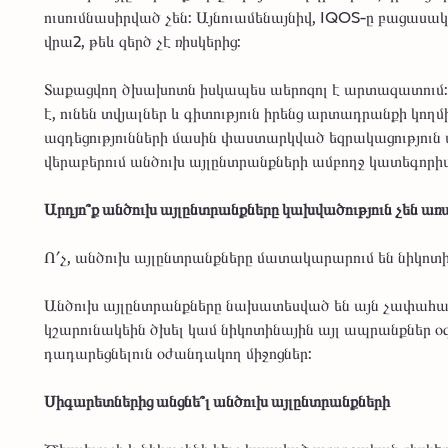
ուսումնասիրված չեն: Այնուամենայնիվ, IQOS-ը բացասակ
վրա2, թեև զերծ չէ ռիսկերից:
Տաքացվող ծխախոտն իսկապես աերոզոլ է արտազատում: 
է, ունեն տվյալներ և գիտություն իրենց արտադրանքի կո
ազդեցությունների մասին փաստարկված եզրակացություն ան
վերաբերում անծուխ այլընտրանքների ամբողջ կատեգորիա
Արդյո՞ք անծուխ այլընտրանքները կախվածություն չեն առ
Ո՛չ, անծուխ այլընտրանքները մատակարարում են նիկոտին
Անծուխ այլընտրանքները նախատեսված են այն չափահաս
կշարունակեին ծխել կամ նիկոտինային այլ ապրանքներ 
դադարեցնելուն օժանդակող միջոցներ:
Սիգարետներից անցնե՞լ անծուխ այլընտրանքների