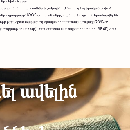
ների հիման վրա:
օգտատերերի հարցումներ և շուկայի՝ ՖՄԻ-ի կողմից իրականացված
մբերի դրությամբ: IQOS օգտատետերը, ովքեր ամբողջովին հրաժարվել են
 օրերի ընթացքում տաքացվող ծխախոտի սպառման առնվազն 70%-ը:
առությամբ նիկոտինի)՝ համեմատած նմուշային սիգարետի (3R4F) ծխի
լ ավելին