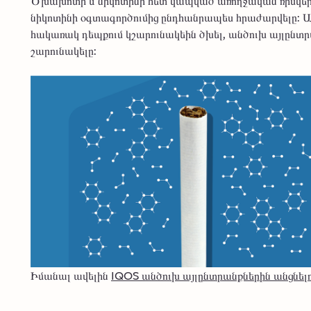
Ծխախոտի և նիկոտինի հետ կապված առողջական ռիսկերը 
նիկոտինի օգտագործումից ընդհանրապես հրաժարվելը: Ա
հակառակ դեպքում կշարունակեին ծխել, անծուխ այլընտրա
շարունակելը:
Իմանալ ավելին
IQOS անծուխ այլընտրանքներին անցնելո