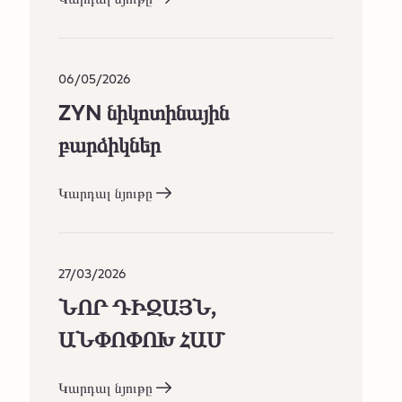
06/05/2026
ZYN նիկոտինային
բարձիկներ
Կարդալ նյութը
27/03/2026
ՆՈՐ ԴԻԶԱՅՆ,
ԱՆՓՈՓՈԽ ՀԱՄ
Կարդալ նյութը