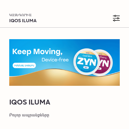
ԿԱՏԵԳՈՐԻԱ
IQOS ILUMA
IQOS ILUMA սարքեր
Հին սարքի փոխանակում հավելավճարով
IQOS ILUMA Աքսեսուարներ
TEREA Սթիքեր
IQOS ILUMA
Բոլոր ապրանքները