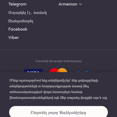
Telegram
Armenian
Ուղարկել էլ․ նամակ
Զանգահարել
Facebook
Viber
Հասանելի վճարային համակարգեր
Մենք օգտագործում ենք տեղեկանիշեր՝ մեր գովազդների,
տեղեկությունների ու հաղորդակցության մասով Ձեզ
անհատականացված փորձ մատուցելու համար
(համապատասխանեցնելով այն Ձեր առցանց վարքին այս և այլ
© 2019-2025 Philip Morris Products S.A. All rights
կայքերում), ինչպես նաև կայքի բարելավման, կայքի
reserved.
գործարկման և Ձեր նախասիրությունները հիշելու համար։
Ընդունել բոլոր Տեղեկանիշերը
Սեղմեք «Իմանալ ավելին» լրացուցիչ մանրամասների կամ