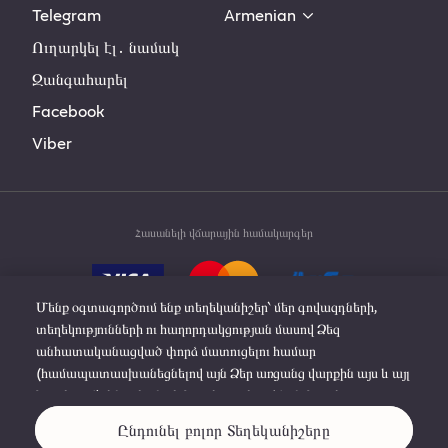
Telegram
Armenian
Ուղարկել էլ․ նամակ
Զանգահարել
Facebook
Viber
Հասանելի վճարային համակարգեր
Մենք օգտագործում ենք տեղեկանիշեր՝ մեր գովազդների,
տեղեկությունների ու հաղորդակցության մասով Ձեզ
անհատականացված փորձ մատուցելու համար
(համապատասխանեցնելով այն Ձեր առցանց վարքին այս և այլ
© 2019-2025 Philip Morris Products S.A. All rights
կայքերում), ինչպես նաև կայքի բարելավման, կայքի
reserved.
գործարկման և Ձեր նախասիրությունները հիշելու համար։
Ընդունել բոլոր Տեղեկանիշերը
Սեղմեք «Իմանալ ավելին» լրացուցիչ մանրամասների կամ