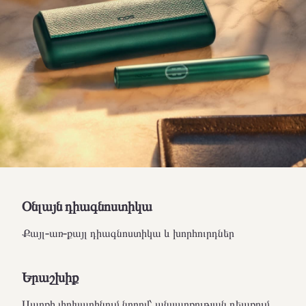
Օնլայն դիագնոստիկա
Քայլ-առ-քայլ դիագնոստիկա և խորհուրդներ
Երաշխիք
Սարքի փոխարինում նորով՝ անսարքության դեպքում