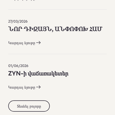
27/03/2026
ՆՈՐ ԴԻԶԱՅՆ, ԱՆՓՈՓՈԽ ՀԱՄ
Կարդալ նյութը
01/06/2026
ZYN-ի վաճառակետեր
Կարդալ նյութը
Տեսնել բոլորը