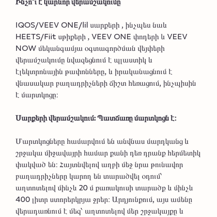
Ինչո՞ւ է կարևոր վերամշակումը
IQOS/VEEV ONE/lil սարքերի , ինչպես նաև
HEETS/Fiit սթիքերի , VEEV ONE փոդերի և VEEV
NOW մեկանգամյա օգտագործման վեյփերի
վերամշակումը նվազեցնում է պլաստիկ և
էլեկտրոնային թափոնները, և իրականացնում է
վնասակար բաղադրիչների ճիշտ հեռացում, ինչպիսին
է մարտկոցը։
Սարքերի վերամշակում: Պատճառը մարտկոցն է։
Մարտկոցները համարվում են անվնաս մարդկանց և
շրջակա միջավայրի համար քանի դեռ դրանք հերմետիկ
փակված են։ Հայտնվելով աղբի մեջ նրա թունավոր
բաղադրիչները կարող են տարածվել օդում՝
աղտոտելով մինչև 20 մ քառակուսի տարածք և մինչև
400 լիտր ստորերկրյա ջրեր։ Արդյունքում, այս ամենը
վերադառնում է մեզ՝ աղտոտելով մեր շրջակայքը և