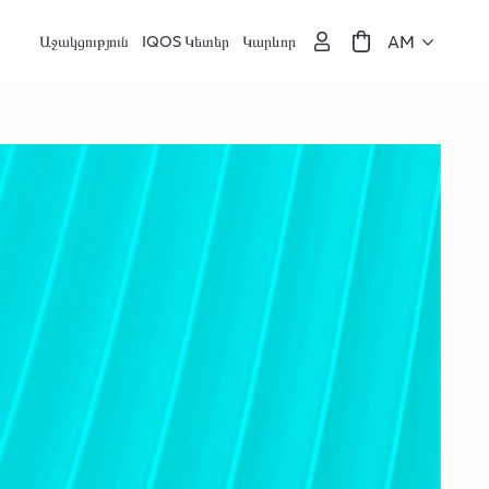
AM
Աջակցություն
IQOS Կետեր
Կարևոր