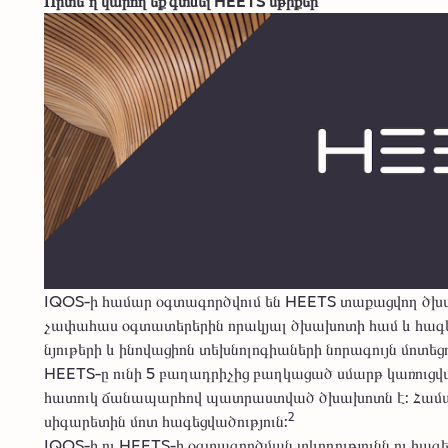
Որտե՞ղ կարող եք գտնել HEETS սթիքեր
IQOS-ի համար օգտագործվում են HEETS տաքացվող ծխախ
չափահաս օգտատերերին որակյալ ծխախոտի համ և հագեցվ
նյութերի և ինովացիոն տեխնոլոգիաների նորագույն մոտեցո
HEETS-ը ունի 5 բաղադրիչից բաղկացած սմարթ կառուցվ
հատուկ ճանապարհով պատրաստված ծխախոտն է: Համադր
2
սիգարետին մոտ հագեցվածություն:
IQOS-ի ու HEETS-ի օգտագործման տևողությունն ու հագեցվ