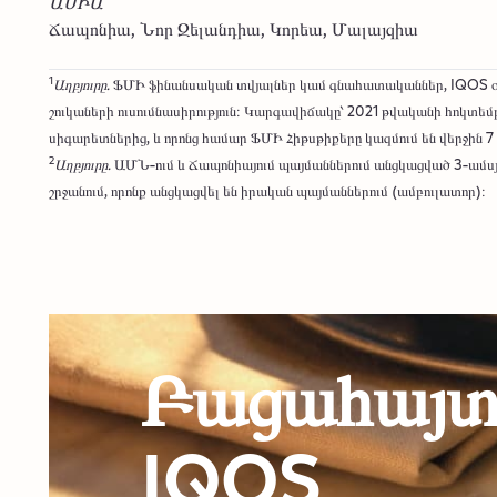
ԱՍԻԱ
Ճապոնիա, Նոր Զելանդիա, Կորեա, Մալայզիա
1
Աղբյուրը.
ՖՄԻ ֆինանսական տվյալներ կամ գնահատականներ, IQOS օգ
շուկաների ուսումնասիրություն։ Կարգավիճակը՝ 2021 թվականի հոկտեմ
սիգարետներից, և որոնց համար ՖՄԻ Հիթսթիքերը կազմում են վերջին
2
Աղբյուրը.
ԱՄՆ-ում և Ճապոնիայում պայմաններում անցկացված 3-ամսյա
շրջանում, որոնք անցկացվել են իրական պայմաններում (ամբուլատոր)։
Բացահայտե
IQOS