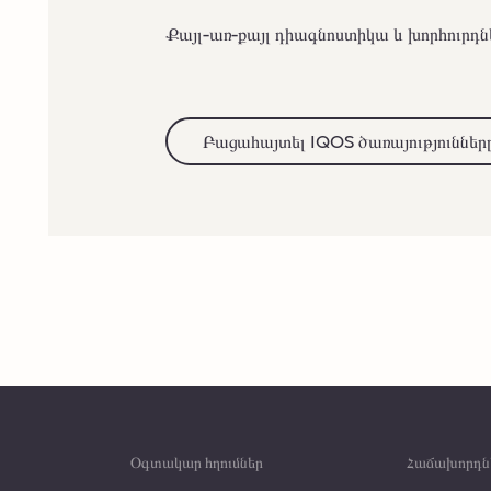
Քայլ-առ-քայլ դիագնոստիկա և խորհուրդն
Բացահայտել IQOS ծառայություններ
Օգտակար հղումներ
Հաճախորդն