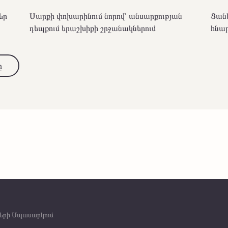
եր
Սարքի փոխարինում նորով՝ անսարքության
Ցանկ
դեպքում երաշխիքի շրջանակներում
հնար
ը
երի Սպասարկում