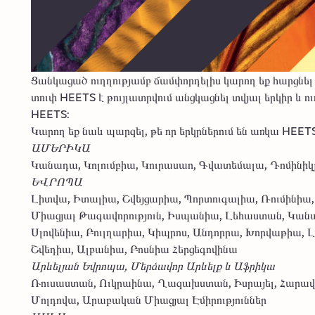
Ցանկացած ուղղությամբ ճամփորդելիս կարող եք հարցն
տուփ HEETS է թույլատրվում անցկացնել տվյալ երկիր և
HEETS:
Կարող եք նաև պարզել, թե որ երկրներում են առկա HEET
ԱՄԵՐԻԿԱ
Կանադա, Կոլումբիա, Կուրասաո, Գվատեմալա, Դոմինիկ
ԵՎՐՈՊԱ
Լիտվա, Իտալիա, Շվեյցարիա, Պորտուգալիա, Ռումինիա
Միացյալ Թագավորություն, Իսպանիա, Լեհաստան, Կանա
Սլովենիա, Բուլղարիա, Կիպրոս, Անդորրա, Խորվաթիա, 
Շվեդիա, Ալբանիա, Բոսնիա Հերցեգովինա
Արևելյան Եվրոպա, Մերձավոր Արևելք և Աֆրիկա
Ռուսաստան, Ուկրաինա, Ղազախստան, Իսրայել, Հարավա
Մոլդովա, Արաբական Միացյալ Էմիրություններ