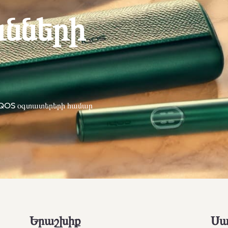
ւնների
 IQOS օգտատերերի համար
Երաշխիք
Սա