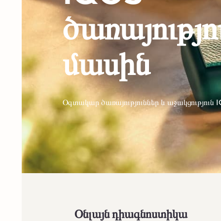
ծառայությո
մասին
Օգտակար ծառայություններ և աջակցություն
Օնլայն դիագնոստիկա