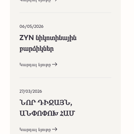
06/05/2026
ZYN նիկոտինային
բարձիկներ
Կարդալ նյութը
27/03/2026
ՆՈՐ ԴԻԶԱՅՆ,
ԱՆՓՈՓՈԽ ՀԱՄ
Կարդալ նյութը