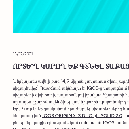
13/12/2021
ՈՐՏԵ՞Ղ ԿԱՐՈՂ ԵՔ ԳՏՆԵԼ ՏԱՔ
Ներկայումս ավելի քան 14,9 միլիոն չափահաս ծխող ար
1
սիգարետից:
Պատճառն ակնհայտ է: IQOS-ը տաքացնում է
սիգարետի ծխի հոտի, ապահովելով իրական ծխախոտի համ
այլապես կշարունակեն ծխել կամ նիկոտին պարունակող 
Եթե Դուք էլ եք ցանկանում հրաժարվել սիգարետներից և
ներկայացված
IQOS ORIGINALS DUO
և
lil SOLID 2.0
սա
բերել մեր կայքի օգնությամբ կամ ցանկացած IQOS վաճա