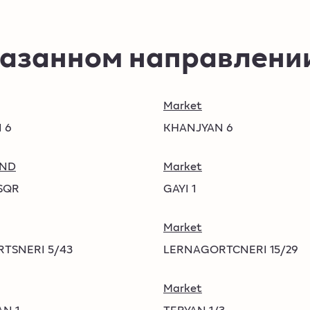
указанном направлени
Market
 6
KHANJYAN 6
AND
Market
SQR
GAYI 1
Market
TSNERI 5/43
LERNAGORTCNERI 15/29
Market
N 1
TERYAN 1/3