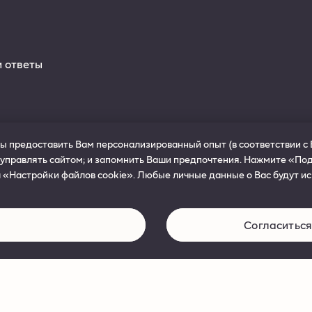
и ответы
ы предоставить Вам персонализированный опыт (в соответствии с 
 управлять сайтом; и запомнить Ваши предпочтения. Нажмите «Под
 «Настройки файлов cookie». Любые личные данные о Вас будут ис
Согласиться
ков. Аэрозоль содержит никотин, который вызывает привыкание. Только для 
erved.