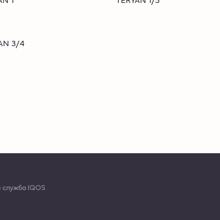
AN 3/4
 служба IQOS