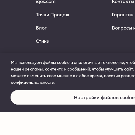
iqos.com
Контакты
Точки Продаж
Гарантия
Блог
Вопросы 
Стики
Мы используем файлы cookie и аналогичные технологии, чтоб
нашей рекламы, контента и сообщений; чтобы улучшить сайт;
можете изменить свое мнение в любое время, посетив раздел
конфиденциальности.
Доступные платежные системы
Настройки файлов cookie
Данная продукция не исключает всех рис
© 2019-2024 Philip Morris Products S.A. All rights res