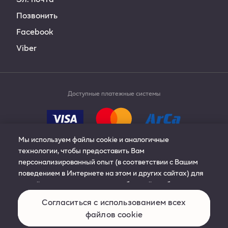
Позвонить
Facebook
Viber
Доступные платежные системы
Мы используем файлы cookie и аналогичные
технологии, чтобы предоставить Вам
персонализированный опыт (в соответствии с Вашим
© 2019-2024 Philip Morris Products S.A. All rights
поведением в Интернете на этом и других сайтах) для
reserved.
нашей рекламы, контента и сообщений; чтобы улучшить
сайт; управлять сайтом; и запомнить Ваши
Согласиться с использованием всех
предпочтения. Нажмите «Подробнее», чтобы узнать
Условия и положения
Cookies
файлов cookie
больше или изменить настройки. Вы можете изменить